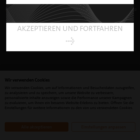
mectron Deutschland Vertriebs GmbH | T. +49 221 49 20 15 0 |
info@
mectron.de
| Umsatzsteueridentifikation: USt.-ID.-Nr. DE 813 873 432
AKZEPTIEREN UND FORTFAHREN
Wir verwenden Cookies
Wir verwenden Cookies, um auf Informationen und Besucherdaten zuzugreifen,
zu analysieren und zu speichern, um unsere Website zu verbessern,
personalisierte Inhalte anzuzeigen sowie die Performance unserer Kampagnen
zu evaluieren, um Ihnen ein besseres Website-Erlebnis zu bieten. Öffnen Sie die
Einstellungen für weitere Informationen zu den von uns verwendeten Cookies.
Alle akzeptieren
Einstellungen anpassen