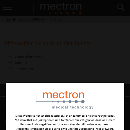
TECHNISCHER SUPPORT
>
KONTAKT
Bitte wählen Sie ein folgenden Punkte
Kontaktformular
Anfahrt
Impressum
IMPRESSUM
•
DATENSCHUTZ
•
DSGVO
Diese Webseite richtet sich ausschließlich an zahnmedizinisches Fachpersonal.
Mit dem Klick auf „Akzeptieren und fortfahren“ bestätigen Sie, dass Sie diesem
Personenkreis angehören und die vorstehenden Hinweise akzeptieren.
Andernfalls verlassen Sie die Seite bitte über die Zurücktaste Ihres Browsers.