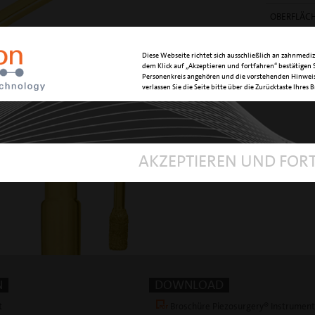
OBERFLÄC
Diese Webseite richtet sich ausschließlich an zahnmediz
ARTIKELN
dem Klick auf „Akzeptieren und fortfahren“ bestätigen S
Personenkreis angehören und die vorstehenden Hinweis
verlassen Sie die Seite bitte über die Zurücktaste Ihres 
mec
AKZEPTIEREN UND FOR
N
DOWNLOAD
t
Broschüre Piezosurgery® Instrumen