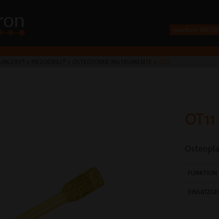
mectron MEDI
URGERY® + PIEZODRILL®
>
OSTEOTOMIE INSTRUMENTE
>
OT11
OT11
Osteopla
FUNKTION
EINSATZGE