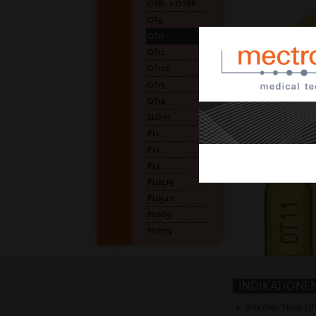
OT8L + OT8R
OT9
OT11
OT12
OT12S
OT13
OT14
SLO-H
PL1
PL2
PL3
PL0419
PL0527
PL0631
PL0719
INDIKATIONE
Interner Sinus Lif