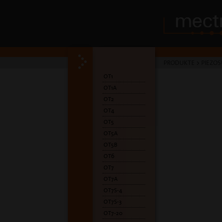
PRODUKTE
>
PIEZOS
OT1
OT1A
OT2
OT4
OT5
OT5A
OT5B
OT6
OT7
OT7A
OT7S-4
OT7S-3
OT7-20