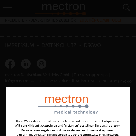
PRODUKTE
>
PULVERSTRAHL
>
ZUBEHÖR
>
ZUBEHÖR COMBI TOUCH
IMPRESSUM
•
DATENSCHUTZ
•
DSGVO
mectron Deutschland Vertriebs GmbH | T. +49 221 49 20 15 0 |
info@
mectron.de
| Umsatzsteueridentifikation: USt.-ID.-Nr. DE 813 873 432
Diese Webseite richtet sich ausschließlich an zahnmedizinisches Fachpersonal.
Mit dem Klick auf „Akzeptieren und fortfahren“ bestätigen Sie, dass Sie diesem
Personenkreis angehören und die vorstehenden Hinweise akzeptieren.
Andernfalls verlassen Sie die Seite bitte über die Zurücktaste Ihres Browsers.