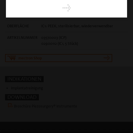
EINSATZGEBIET
effiziente, sanfte Reinigung von
Implantatoberflächen
OBERFLÄCHE
IC1: PEEK, sterilisierbar, wiederverwendbar
ARTIKELNUMMER
03570003 (ICP)
02900112 (IC1, 5 Stück)
mectron Shop
INDIKATIONEN
Implantatreinigung
DOWNLOAD
Broschüre Piezosurgery® Instrumente