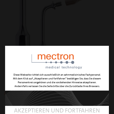
Diese Webseite richtet sich ausschließlich an zahnmedizinisches Fachpersonal.
ICP + IC1
Mit dem Klick auf „Akzeptieren und fortfahren“ bestätigen Sie, dass Sie diesem
Personenkreis angehören und die vorstehenden Hinweise akzeptieren.
Andernfalls verlassen Sie die Seite bitte über die Zurücktaste Ihres Browsers.
Implantatreinigung
FUNKTION
schonende und sichere Reinigung von
AKZEPTIEREN UND FORTFAHREN
Implantatoberflächen