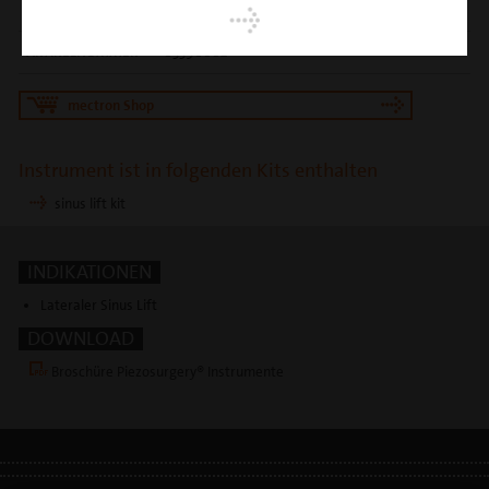
EINSATZGEBIET
Separation der Sinus Membran
ARTIKELNUMMER
03390002
mectron Shop
Instrument ist in folgenden Kits enthalten
sinus lift kit
INDIKATIONEN
Lateraler Sinus Lift
DOWNLOAD
Broschüre Piezosurgery® Instrumente