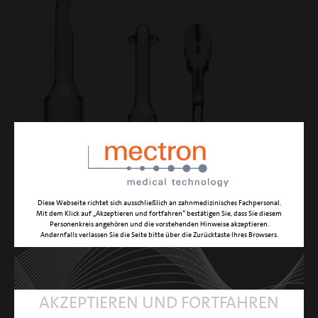
Diese Webseite richtet sich ausschließlich an zahnmedizinisches Fachpersonal.
EL2
Mit dem Klick auf „Akzeptieren und fortfahren“ bestätigen Sie, dass Sie diesem
Personenkreis angehören und die vorstehenden Hinweise akzeptieren.
Andernfalls verlassen Sie die Seite bitte über die Zurücktaste Ihres Browsers.
105° gewinkelter Sinus Membran Separator
FUNKTION
nicht schneidender Sinus Membran Elevator
AKZEPTIEREN UND FORTFAHREN