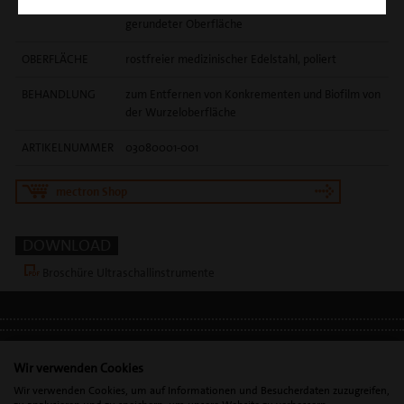
FORM
extralange, leicht gebogene Arbeitsspitze mit
gerundeter Oberfläche
OBERFLÄCHE
rostfreier medizinischer Edelstahl, poliert
BEHANDLUNG
zum Entfernen von Konkrementen und Biofilm von
der Wurzeloberfläche
ARTIKELNUMMER
03080001-001
mectron Shop
DOWNLOAD
Broschüre Ultraschallinstrumente
IMPRESSUM
•
DATENSCHUTZ
•
DSGVO
Wir verwenden Cookies
Wir verwenden Cookies, um auf Informationen und Besucherdaten zuzugreifen,