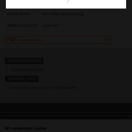
EINSATZGEBIET
schonende subgingivale Konkremententfernung
OBERFLÄCHE
Nitro-Titan-Beschichtung
ARTIKELNUMMER
03180006
mectron Shop
INDIKATIONEN
Parodontalchirurgie
DOWNLOAD
Broschüre Piezosurgery® Instrumente
IMPRESSUM
•
DATENSCHUTZ
•
DSGVO
Wir verwenden Cookies