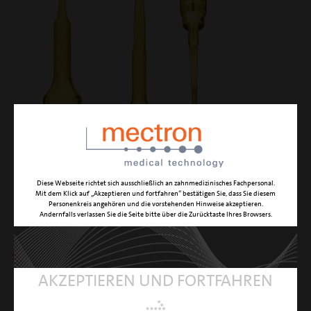
Diese Webseite richtet sich ausschließlich an zahnmedizinisches Fachpersonal.
Mit dem Klick auf „Akzeptieren und fortfahren“ bestätigen Sie, dass Sie diesem
Personenkreis angehören und die vorstehenden Hinweise akzeptieren.
PP10
Andernfalls verlassen Sie die Seite bitte über die Zurücktaste Ihres Browsers.
schonendes, anatomisch geformtes Paro-Instrument
AKZEPTIEREN UND FORTFAHREN
FUNKTION
Mikro-Wurzelglättung