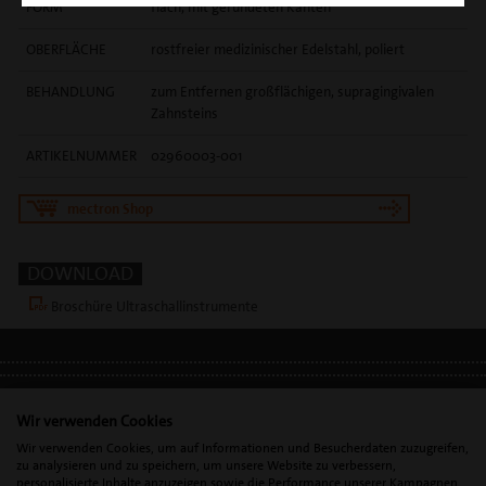
FORM
flach, mit gerundeten Kanten
OBERFLÄCHE
rostfreier medizinischer Edelstahl, poliert
BEHANDLUNG
zum Entfernen großflächigen, supragingivalen
Zahnsteins
ARTIKELNUMMER
02960003-001
mectron Shop
DOWNLOAD
Broschüre Ultraschallinstrumente
IMPRESSUM
•
DATENSCHUTZ
•
DSGVO
Wir verwenden Cookies
Wir verwenden Cookies, um auf Informationen und Besucherdaten zuzugreifen,
zu analysieren und zu speichern, um unsere Website zu verbessern,
personalisierte Inhalte anzuzeigen sowie die Performance unserer Kampagnen