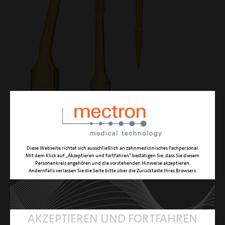
Diese Webseite richtet sich ausschließlich an zahnmedizinisches Fachpersonal.
IM1 AL
Mit dem Klick auf „Akzeptieren und fortfahren“ bestätigen Sie, dass Sie diesem
Personenkreis angehören und die vorstehenden Hinweise akzeptieren.
Andernfalls verlassen Sie die Seite bitte über die Zurücktaste Ihres Browsers.
initiale richtungsgebende Osteotomie in
Extraktionsalveolen
AKZEPTIEREN UND FORTFAHREN
FUNKTION
Knochenperforation