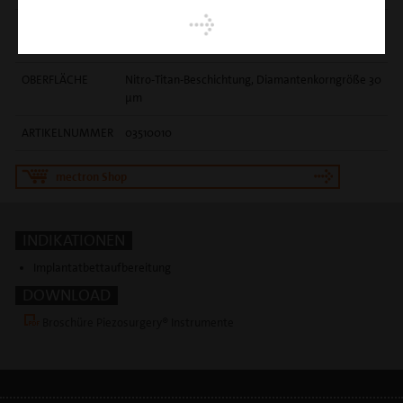
EINSATZGEBIET
initiale richtungsgebende Osteotomie in
Extraktionsalveolen
OBERFLÄCHE
Nitro-Titan-Beschichtung, Diamantenkorngröße 30
µm
ARTIKELNUMMER
03510010
mectron Shop
INDIKATIONEN
Implantatbettaufbereitung
DOWNLOAD
Broschüre Piezosurgery® Instrumente