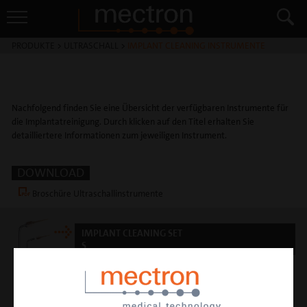
PRODUKTE
>
ULTRASCHALL
>
IMPLANT CLEANING INSTRUMENTE
Nachfolgend finden Sie eine Übersicht der verfügbaren Instrumente für
die Implantatreinigung. Durch klicken auf den Titel erhalten Sie
detailliertere Informationen zum jeweiligen Instrument.
DOWNLOAD
Broschüre Ultraschallinstrumente
IMPLANT CLEANING SET
S
Set bestehend aus Instrumentenhalter ICS
und 5 Ansätzen IC1