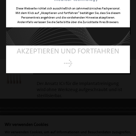
Diese Webseite richtet sich ausschließlich an zahnmedizinisches Fachpersonal.
Mit dem Klick auf „Akzeptieren und fortfahren“ bestätigen Sie, dass Sie diesem
Personenkreis angehören und die vorstehenden Hinweise akzeptieren.
Andernfalls verlassen Sie die Seite bitte über die Zurücktaste Ihres Browsers.
INSTRUMENTENHALTER
ICS
Instrumentenhalter zur Aufnahme des
AKZEPTIEREN UND FORTFAHREN
Ansatz IC1
ANSATZ IC1
Der Ansatz IC1 für die Implantatreinigung
wird ohne Werkzeug aufgeschraubt und ist
sterilisierbar.
IMPRESSUM
•
DATENSCHUTZ
•
DSGVO
Wir verwenden Cookies
Wir verwenden Cookies, um auf Informationen und Besucherdaten zuzugreifen,