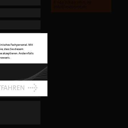
F. +49 221 49 20 15 29
info@mectron.de
inisches Fachpersonal. Mit
ie, dass Sie diesem
e akzeptieren. Andernfalls
Browsers.
TFAHREN