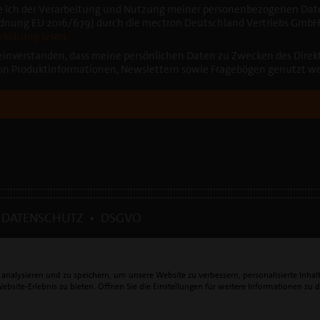
ge ich der Verarbeitung und Nutzung meiner personenbezogenen Da
nung EU 2016/679) durch die mectron Deutschland Vertriebs GmbH 
klärung lesen.
 einverstanden, dass meine persönlichen Daten zu Zwecken des Direk
n Produktinformationen, Newslettern sowie Fragebögen genutzt w
•
DATENSCHUTZ
•
DSGVO
nalysieren und zu speichern, um unsere Website zu verbessern, personalisierte Inhal
site-Erlebnis zu bieten. Öffnen Sie die Einstellungen für weitere Informationen zu 
Vertriebs GmbH | T. +49 221 49 20 15 0 |
info@
mectron.de
| Umsatzsteueridentif