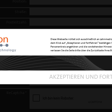
Position:
Straße:
Postleitzahl:
Stadt:
Diese Webseite richtet sich ausschließlich an zahnmediz
Land:
dem Klick auf „Akzeptieren und fortfahren“ bestätigen S
Personenkreis angehören und die vorstehenden Hinweis
verlassen Sie die Seite bitte über die Zurücktaste Ihres 
Telefon:
E-Mail: *
Ihre Nachricht: *
AKZEPTIEREN UND FOR
ReCaptcha *