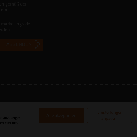
ten gemäß der
ein.
tmarketings, der
erden
Einstellungen
Alle akzeptieren
te anzuzeigen
anpassen
den von uns
ikation: USt.-ID.-Nr. DE 813 873 432