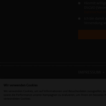
Hiermit willi
DSGVO (Verord
Datenschutzer
Ich bin damit
Versendung vo
IMPRESSUM
Wir verwenden Cookies
Wir verwenden Cookies, um auf Informationen und Besucherdaten zuzugreifen, zu a
sowie die Performance unserer Kampagnen zu evaluieren, um Ihnen ein besseres Web
mectron Deutschland 
verwendeten Cookies.