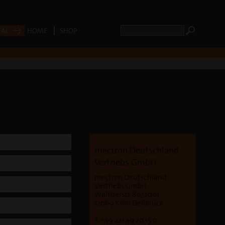
CAL
HOME
SHOP
mectron Deutschland
Vertriebs GmbH
mectron Deutschland
Vertriebs GmbH
Waltherstr. 80/2001
51069 Köln Dellbrück
T. +49 221 49 20 15 0