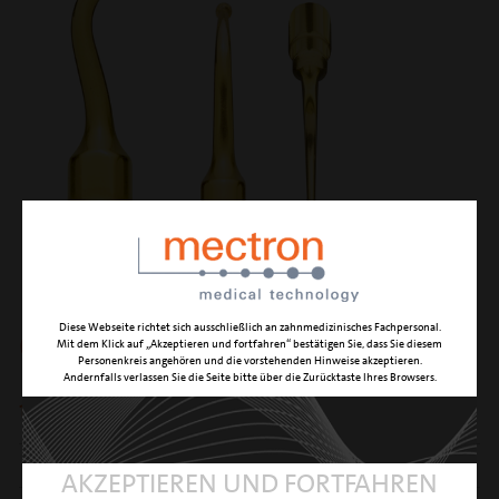
Diese Webseite richtet sich ausschließlich an zahnmedizinisches Fachpersonal.
OT5B
Mit dem Klick auf „Akzeptieren und fortfahren“ bestätigen Sie, dass Sie diesem
Personenkreis angehören und die vorstehenden Hinweise akzeptieren.
Andernfalls verlassen Sie die Seite bitte über die Zurücktaste Ihres Browsers.
1,7 mm Ø Osteoplastik und Osteotomie Instrument
FUNKTION
mikrometrische Osteotomie oder Osteoplastik
AKZEPTIEREN UND FORTFAHREN