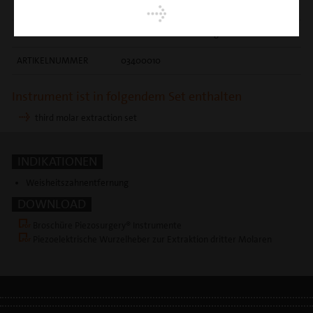
EINSATZGEBIET
intra-alveoläres Debridement
OBERFLÄCHE
Nitro-Titan-Beschichtung
ARTIKELNUMMER
03400010
Instrument ist in folgendem Set enthalten
third molar extraction set
INDIKATIONEN
Weisheitszahnentfernung
DOWNLOAD
Broschüre Piezosurgery® Instrumente
Piezoelektrische Wurzelheber zur Extraktion dritter Molaren