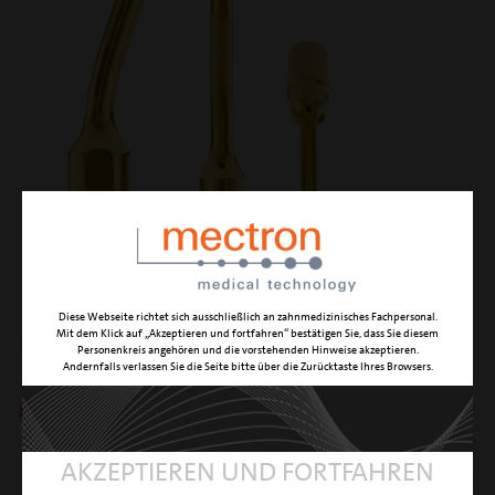
Diese Webseite richtet sich ausschließlich an zahnmedizinisches Fachpersonal.
EXL3
Mit dem Klick auf „Akzeptieren und fortfahren“ bestätigen Sie, dass Sie diesem
Personenkreis angehören und die vorstehenden Hinweise akzeptieren.
Andernfalls verlassen Sie die Seite bitte über die Zurücktaste Ihres Browsers.
gerader Wurzelheber für alveoläres Debridement
FUNKTION
Entfernen von Wurzelfragmenten
AKZEPTIEREN UND FORTFAHREN