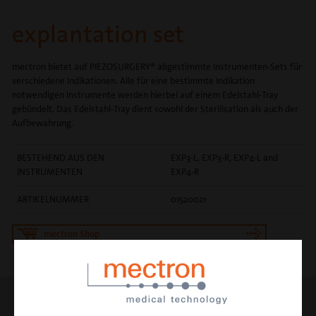
explantation set
mectron bietet auf PIEZOSURGERY® abgestimmte Instrumenten-Sets für
verschiedene Indikationen. Alle für eine bestimmte Indikation
notwendigen Instrumente werden hierbei auf einem Edelstahl-Tray
gebündelt. Das Edelstahl-Tray dient sowohl der Sterilisation als auch der
Aufbewahrung.
BESTEHEND AUS DEN
EXP3-L, EXP3-R, EXP4-L and
INSTRUMENTEN
EXP4-R
ARTIKELNUMMER
01520021
mectron Shop
INSTRUMENT EXP3-L
explantation